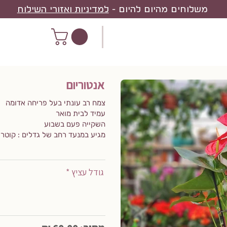
משלוחים מהיום להיום -
למדיניות ואזורי השילוח
אנטוריום
צמח רב עונתי בעל פריחה אדומה
עמיד לבית מואר
השקייה פעם בשבוע
מגיע במנעד רחב של גדלים : קוטר 9/12/15/18/24 ס"מ
גודל עציץ *