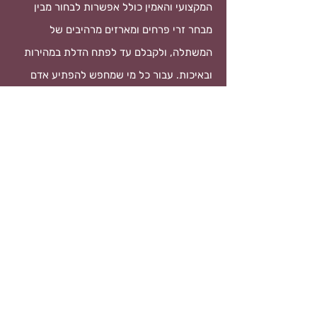
המקצועי והאמין כולל אפשרות לבחור מבין
מבחר זרי פרחים ומארזים מרהיבים של
המשתלה, ולקבלם עד לפתח הדלת במהירות
ובאיכות. עבור כל מי שמחפש להפתיע אדם
אהוב אך לא יכול להגיע למשתלה, שירות
המשלוחים מהווה פתרון נוח ומיוחד להבעת
הערכה והכרת תודה.
מארזים מפתיעים – שילוב של
פרחים ומתנות
במשתלה של דני לא מסתפקים בפרחים בלבד,
המשתלה מציעה מארזים מיוחדים הכוללים זרי
פרחים יחד עם יין, שוקולדים, ופינוקים נוספים.
מארזים אלה מתאימים למגוון רחב של
הזדמנויות ויוצרים מתנה בלתי נשכחת עבור כל