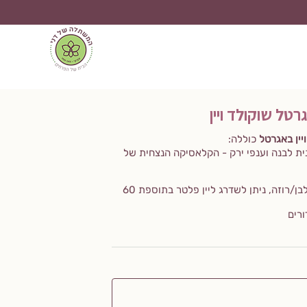
טל שוקולד ויין
יין באגרטל
כוללה:
בסנית לבנה וענפי ירק - הקלאסיקה הנצחית של
בקבוק יין דרך ארץ לבחירה (אדום/לבן/רוזה, ניתן לשדרג ליין פלטר בתוספת 60